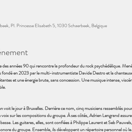
beek, Pl. Princesse Elisabeth 5, 1030 Schaerbeek, Belgique
vénement
e des années 90 qui rencontre la profondeur du rock psychédélique. Mené
s fondé en 2023 par le multi-instrumentiste Davide Destro et la chanteuse
êtantes et une énergie brute, sans concession. Une musique intense, viscéra
ble.
oit le jour à Bruxelles. Derrière ce nom, cinq musiciens rassemblés pour 
x sur les compositions du groupe. À ses côtés, Adrien Lengrand assure la 
 basse. Les guitares, elles, sont confiées à Philippe Laurent et Seb Pauwels
sonore du groupe. Ensemble, ils développent un répertoire personnel où l