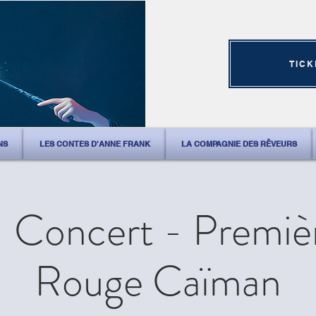
TICK
NS
LES CONTES D'ANNE FRANK
LA COMPAGNIE DES RÊVEURS
Concert - Premièr
Rouge Caïman