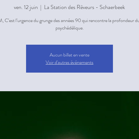
ven. 12 juin
  |  
La Station des Rêveurs - Schaerbeek
 C’est l’urgence du grunge des années 90 qui rencontre la profondeur d
psychédélique.
Aucun billet en vente
Voir d'autres événements