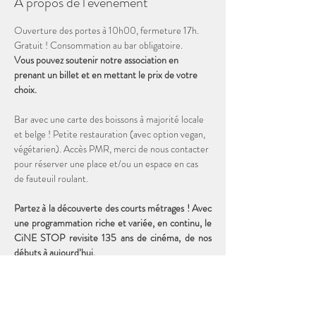
À propos de l'événement
Ouverture des portes à 10h00, fermeture 17h. 
Gratuit ! Consommation au bar obligatoire. 
Vous pouvez soutenir notre association en 
prenant un billet et en mettant le prix de votre 
choix. 
Bar avec une carte des boissons à majorité locale 
et belge ! Petite restauration (avec option vegan, 
végétarien). Accès PMR, merci de nous contacter 
pour réserver une place et/ou un espace en cas 
de fauteuil roulant.
Partez à la découverte des courts métrages ! Avec 
une programmation riche et variée, en continu, le 
CiNE STOP revisite 135 ans de cinéma, de nos 
débuts à aujourd’hui. 
Durée totale de la programmation : 2h00
19 courts métrages DISNEY de 1927 à 1956