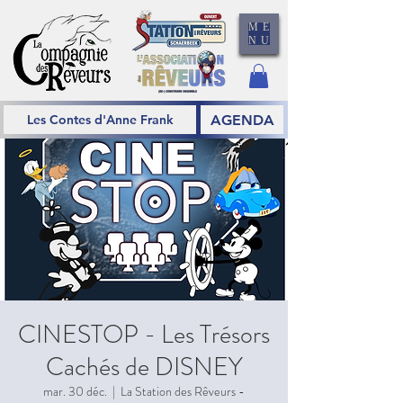
ME
NU
AGENDA
Les Contes d'Anne Frank
CINESTOP - Les Trésors
Cachés de DISNEY
mar. 30 déc.
  |  
La Station des Rêveurs -