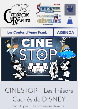
ME
NU
AGENDA
Les Contes d'Anne Frank
CINESTOP - Les Trésors
Cachés de DISNEY
mar. 20 janv.
  |  
La Station des Rêveurs -