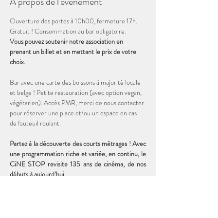
À propos de l'événement
Ouverture des portes à 10h00, fermeture 17h. 
Gratuit ! Consommation au bar obligatoire. 
Vous pouvez soutenir notre association en 
prenant un billet et en mettant le prix de votre 
choix. 
Bar avec une carte des boissons à majorité locale 
et belge ! Petite restauration (avec option vegan, 
végétarien). Accès PMR, merci de nous contacter 
pour réserver une place et/ou un espace en cas 
de fauteuil roulant.
Partez à la découverte des courts métrages ! Avec 
une programmation riche et variée, en continu, le 
CiNE STOP revisite 135 ans de cinéma, de nos 
débuts à aujourd’hui. 
Durée totale de la programmation : 2h00
19 courts métrages DISNEY de 1927 à 1956