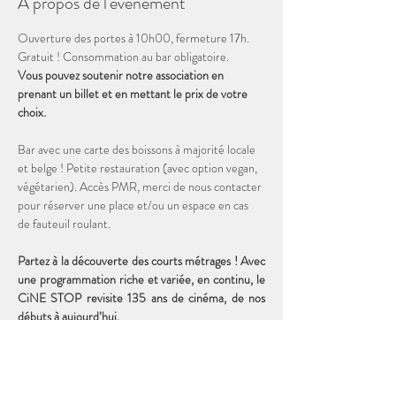
À propos de l'événement
Ouverture des portes à 10h00, fermeture 17h. 
Gratuit ! Consommation au bar obligatoire. 
Vous pouvez soutenir notre association en 
prenant un billet et en mettant le prix de votre 
choix. 
Bar avec une carte des boissons à majorité locale 
et belge ! Petite restauration (avec option vegan, 
végétarien). Accès PMR, merci de nous contacter 
pour réserver une place et/ou un espace en cas 
de fauteuil roulant.
Partez à la découverte des courts métrages ! Avec 
une programmation riche et variée, en continu, le 
CiNE STOP revisite 135 ans de cinéma, de nos 
débuts à aujourd’hui. 
Durée totale de la programmation : 2h00
19 courts métrages DISNEY de 1927 à 1956