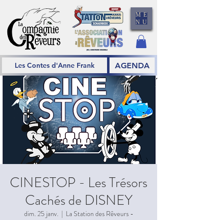
ME
NU
AGENDA
Les Contes d'Anne Frank
CINESTOP - Les Trésors
Cachés de DISNEY
dim. 25 janv.
  |  
La Station des Rêveurs -