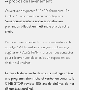
À propos de l'événement
Ouverture des portes à 10h00, fermeture 17h. 
Gratuit ! Consommation au bar obligatoire. 
Vous pouvez soutenir notre association en 
prenant un billet et en mettant le prix de votre 
choix. 
Bar avec une carte des boissons à majorité locale 
et belge ! Petite restauration (avec option vegan, 
végétarien). Accès PMR, merci de nous contacter 
pour réserver une place et/ou un espace en cas 
de fauteuil roulant.
Partez à la découverte des courts métrages ! Avec 
une programmation riche et variée, en continu, le 
CiNE STOP revisite 135 ans de cinéma, de nos 
débuts à aujourd’hui. 
Durée totale de la programmation : 2h00
19 courts métrages DISNEY de 1927 à 1956