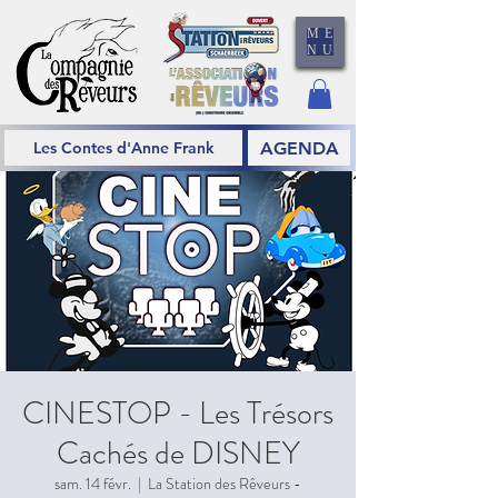
ME
NU
AGENDA
Les Contes d'Anne Frank
CINESTOP - Les Trésors
Cachés de DISNEY
sam. 14 févr.
  |  
La Station des Rêveurs -