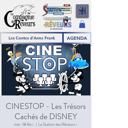
ME
NU
AGENDA
Les Contes d'Anne Frank
CINESTOP - Les Trésors
Cachés de DISNEY
mer. 18 févr.
  |  
La Station des Rêveurs -