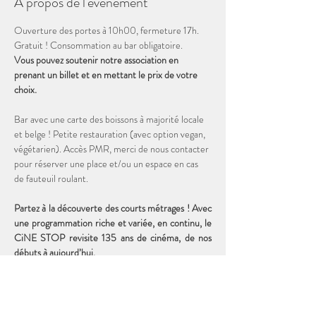
À propos de l'événement
Ouverture des portes à 10h00, fermeture 17h. 
Gratuit ! Consommation au bar obligatoire. 
Vous pouvez soutenir notre association en 
prenant un billet et en mettant le prix de votre 
choix. 
Bar avec une carte des boissons à majorité locale 
et belge ! Petite restauration (avec option vegan, 
végétarien). Accès PMR, merci de nous contacter 
pour réserver une place et/ou un espace en cas 
de fauteuil roulant.
Partez à la découverte des courts métrages ! Avec 
une programmation riche et variée, en continu, le 
CiNE STOP revisite 135 ans de cinéma, de nos 
débuts à aujourd’hui. 
Durée totale de la programmation : 2h00
19 courts métrages DISNEY de 1927 à 1956