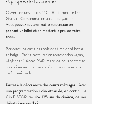
À propos de l'événement
Ouverture des portes à 10h00, fermeture 17h. 
Gratuit ! Consommation au bar obligatoire. 
Vous pouvez soutenir notre association en 
prenant un billet et en mettant le prix de votre 
choix. 
Bar avec une carte des boissons à majorité locale 
et belge ! Petite restauration (avec option vegan, 
végétarien). Accès PMR, merci de nous contacter 
pour réserver une place et/ou un espace en cas 
de fauteuil roulant.
Partez à la découverte des courts métrages ! Avec 
une programmation riche et variée, en continu, le 
CiNE STOP revisite 135 ans de cinéma, de nos 
débuts à aujourd’hui. 
Durée totale de la programmation : 2h00
19 courts métrages DISNEY de 1927 à 1956