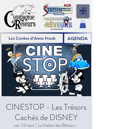
ME
NU
AGENDA
Les Contes d'Anne Frank
CINESTOP - Les Trésors
Cachés de DISNEY
ven. 13 mars
  |  
La Station des Rêveurs -