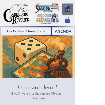
ME
NU
AGENDA
Les Contes d'Anne Frank
Gare aux Jeux !
dim. 01 mars
  |  
La Station des Rêveurs -
Schaerbeek