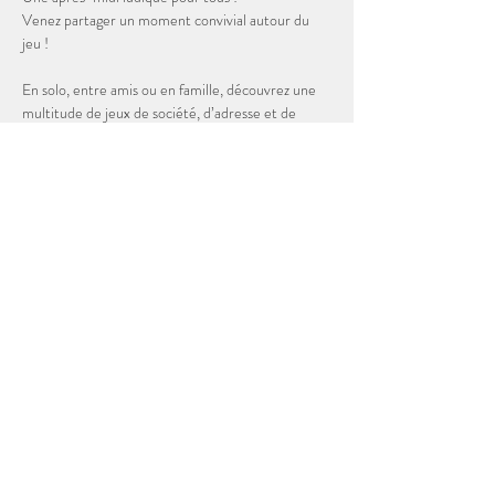
Venez partager un moment convivial autour du 
jeu !
En solo, entre amis ou en famille, découvrez une 
multitude de jeux de société, d’adresse et de 
réflexion.
Petits et grands trouveront leur bonheur parmi 
une sélection variée : classiques incontournables, 
nouveautés et surprises au rendez-vous !
Entrée gratuite.
Afficher plus
Partager cet événement