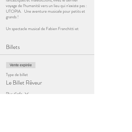
fantastiques et malédictions, vivez le dernier
voyage de l'humanité vers un lieu qui n'existe pas :
UTOPIA. ​ Une aventure musicale pour petits et
grands !
Un spectacle musical de Fabien Franchitti et
Pierre Quiriny ​
Mis en scène par Fabien Franchitti ​
Billets
Assistanat à la création et scénographie : Jérôme
Dubois
Assistanat à l’écriture : Baudouin Bryssinck ​
Coaching Vocal : Boris Kondov ​ Avec également
Vente expirée
des arrangements d'Antoine Duwaerts
Caméos : Manon Novella, Jérôme Dubois, Nicolas
Type de billet
Poels, Audrey Lourens, Nicolas Leduc, Nathalie
Le Billet Rêveur
De Muijlder, ... ​
Plus d'info
Une production de La Compagnie des Rêveurs
ASBL ​ Du 5 février au 5 mars à la Cité des
Prix
Rêveurs
0,00 €