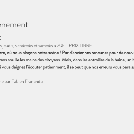
vénement
E
 jeudis, vendredis et samedis à 20h - PRIX LIBRE 
Terre, où nous plaçons notre scène ! Par d'anciennes rancunes pour de nouvell
ns souille les mains des citoyens. Mais, dans les entrailles de la haine, un K
si vous daignez l’écouter patiemment, il se peut que nos erreurs vous paraiss
ne par Fabien Franchitti