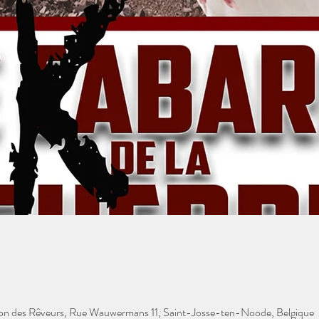
tion des Rêveurs, Rue Wauwermans 11, Saint-Josse-ten-Noode, Belgique