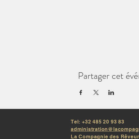
Alors oserez-vous affronter Edg
Jérôme Dubois - Metteur en sc
Partager cet év
Tel: +32 485 20 93 83
administration@lacompag
La Compagnie des Rêveur