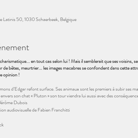
e Latinis 50, 1030 Schaerbeek, Belgique
vénement
arismatique... en tout cas selon lui ! Mais il semblerait que ses voisins, se
 de bêtes, meurtrier... les images macabres se confondent dans cette attr
e opinion !
 démons d’Edgar refont surface. Ses animaux sont les premiers à subir ses m
rte envers son chat « Pluton » son tour viendra lui aussi avec des conséquenc
 Jérôme Dubois
ion audiovisuelle de Fabien Franchitti
ck
e Marbaix