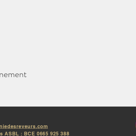
ar ?
ène
énement
niedesreveurs.com
s ASBL : BCE 0665 925 388