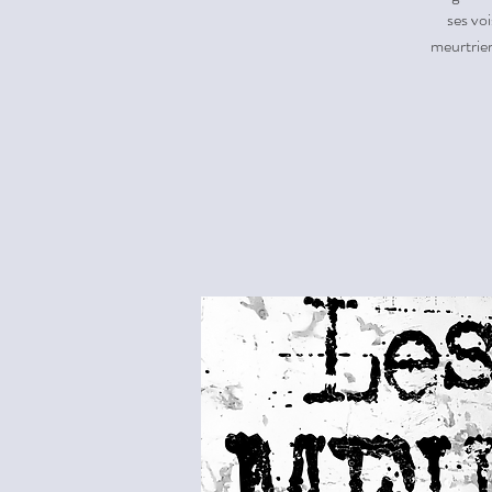
ses vo
meurtrier