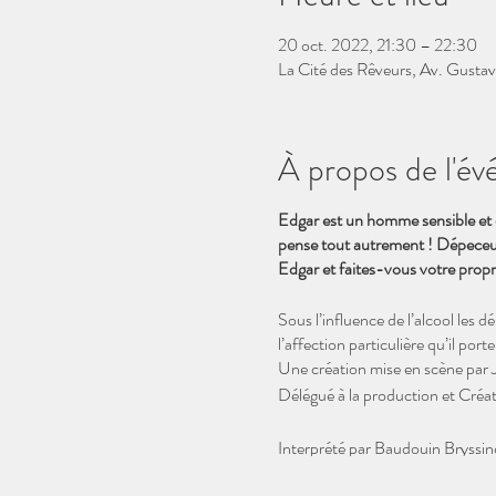
20 oct. 2022, 21:30 – 22:30
La Cité des Rêveurs, Av. Gustav
À propos de l'é
Edgar est un homme sensible et ch
pense tout autrement ! Dépeceur
Edgar et faites-vous votre propr
Sous l’influence de l’alcool les
l’affection particulière qu’il po
Une création mise en scène par
Délégué à la production et Créat
Interprété par Baudouin Bryssin
Avec la participation de Madlin