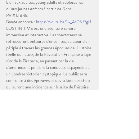
bien aux adultes, young adults et adolescents 
qu'aux jeunes enfants à partir de 8 ans.
PRIX LIBRE 
Bande annonce : 
https://youtu.be/1w_AtDSJ9gU
LOST IN TIME est une aventure sonore 
immersive et interactive. Les spectateurs se 
retrouveront entourés d'enceintes, au cœur d'un 
périple à travers les grandes époques de l'Histoire 
réelle ou fictive, de la Révolution Française à l'âge 
d'or de la Piraterie, en passant par la vie 
d'amérindiens pendant la conquête espagnole ou 
un Londres victorien dystopique. Le public sera 
confronté à des épreuves et devra faire des choix 
qui auront une incidence sur la suite de l'histoire. 
Ce qu'ils cherchent, ils ne le savent pas encore, 
mais le découvriront petit à petit au fil de 
l'aventure.  
Afficher plus