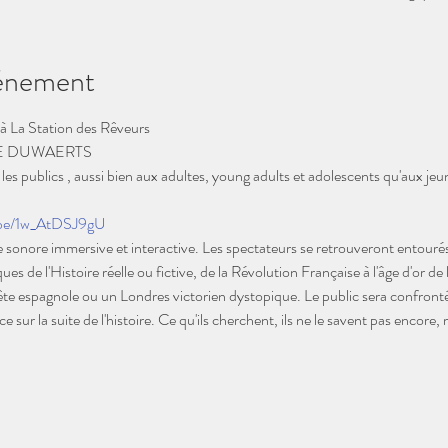
vénement
à La Station des Rêveurs 
E DUWAERTS 
s publics , aussi bien aux adultes, young adults et adolescents qu'aux jeun
.be/1w_AtDSJ9gU
onore immersive et interactive. Les spectateurs se retrouveront entourés
es de l'Histoire réelle ou fictive, de la Révolution Française à l'âge d'or de l
e espagnole ou un Londres victorien dystopique. Le public sera confronté 
 sur la suite de l'histoire. Ce qu'ils cherchent, ils ne le savent pas encore, m