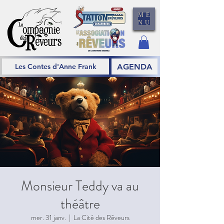
ME
NU
AGENDA
Les Contes d'Anne Frank
Monsieur Teddy va au
théâtre
mer. 31 janv.
  |  
La Cité des Rêveurs