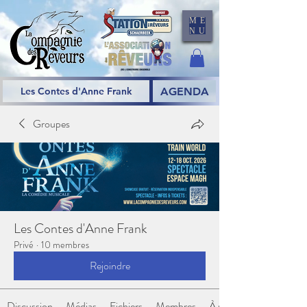
ME
NU
AGENDA
Les Contes d'Anne Frank
Groupes
Les Contes d'Anne Frank
Privé
·
10 membres
Rejoindre
Discussion
Médias
Fichiers
Membres
À propos