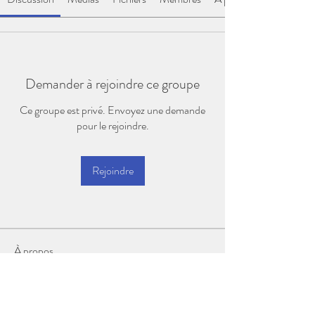
Demander à rejoindre ce groupe
Ce groupe est privé. Envoyez une demande
pour le rejoindre.
Rejoindre
À propos
Bienvenue dans le groupe ! Vous pouvez
communiquer avec d'au
...
Lire plus