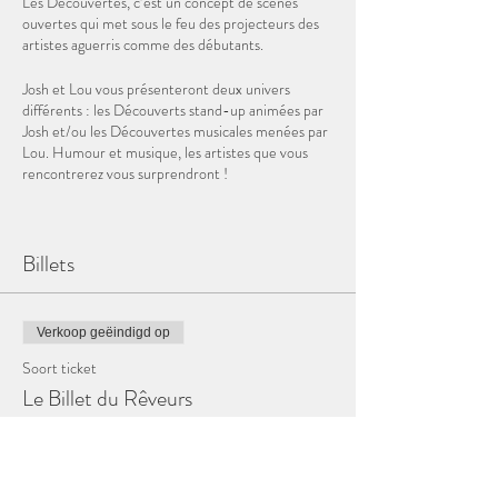
Les Découvertes, c’est un concept de scènes
ouvertes qui met sous le feu des projecteurs des
artistes aguerris comme des débutants.
Josh et Lou vous présenteront deux univers
différents : les Découverts stand-up animées par
Josh et/ou les Découvertes musicales menées par
Lou. Humour et musique, les artistes que vous
rencontrerez vous surprendront !
Les soirées stand-up et musique se donneront en
alternance un mercredi sur deux à 20h30 à la
Billets
Station des Rêveurs.
Tu as envie de tenter ta chance ? Inscris-toi !
Stand-up :
lesdecouvertes.standup@gmail.com
Verkoop geëindigd op
Musique :
lesdecouvertes.musique@gmail.com
Soort ticket
Le Billet du Rêveurs
Meer info
Prijs