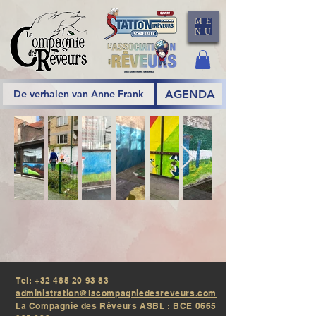
ME
NU
AGENDA
De verhalen van Anne Frank
Tel:
+32 485 20 93 83
administration@lacompagniedesreveurs.com
La Compagnie des Rêveurs ASBL : BCE
0665