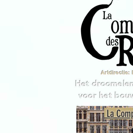
Artdirectie:
Het droomelem
voor het bouw
La Comp