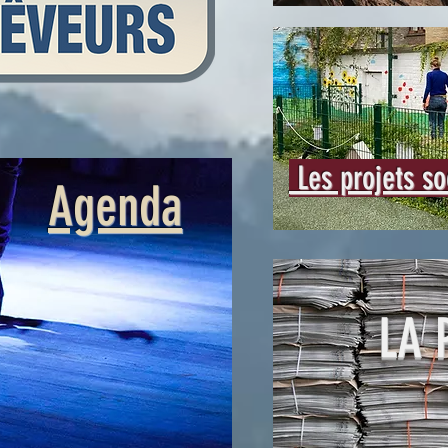
Les projets so
Agenda
LA 