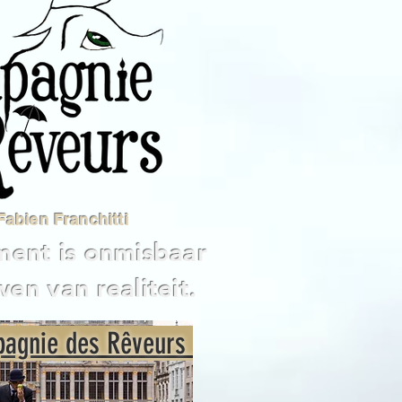
 Fabien Franchitti
ent is onmisbaar
en van realiteit.
agnie des Rêveurs