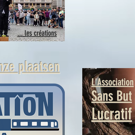
... les créations
nze plaatsen
L'Association
Sans But
Lucratif