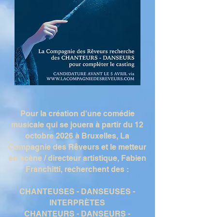
Pour la création d'une comédie
musicale qui se jouera à partir du 12
octobre 2026 à Bruxelles
, La
Compagnie des Rêveurs et le metteur
en scène / directeur artistique
, Fabien
Franchitti, recherchent des :
CHANTEUSES​ - DANSEUSES -
INTERPRÈTES
CHANTEURS​ - DANSEURS -