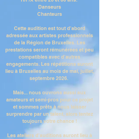
Danseurs
Chanteurs
Cette audition est tout d'abord
adressée aux artistes professionnels
de la Région de Bruxelles. Les
prestations seront rémunérées et peu
compatibles avec d'autres
engagements. Les répétitions auront
lieu à Bruxelles au mois de mai, juillet,
septembre 2026.
Mais... nous ouvrons aussi aux
amateurs et semi-pros pour ce projet
et sommes prêts à nous laisser
surprendre par un talent, alors tentez
toujours votre chance !
Les ateliers d'auditions auront lieu à