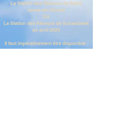
La Station des Rêveurs de
Saint-
Josse-ten-Noode
OU
La Station des Rêveurs de
Schaerbeek
en avril 2025
Il faut impérativement être disponible :
les 29, 30 et 31 mai 2026 en journée et
soirée pour un SHOWCASE du
spectacle.
Du 8 au 18 octobre ( et une option
jusqu'au 25 octobre 2026) pour les
générales et premières
représentations.
Envoyez un lien
YouTube ou un lien
vidéo vers une ou plusieurs démos