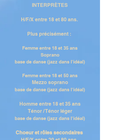
INTERPRÈTES
H/F/X entre 18 et 80 ans.
Plus précisément :
Femme entre 18 et 35 ans
Soprano
base de danse (jazz dans l'idéal)
Femme entre 18 et 50 ans
Mezzo soprano​
base de danse (jazz dans l'idéal)
Homme entre 18 et 35 ans​
Ténor / Ténor léger
base de danse (jazz dans l'idéal)
Choeur et rôles secondaires
H/F/X entre 20 et 80 ans.