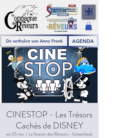
ME
NU
AGENDA
De verhalen van Anne Frank
CINESTOP - Les Trésors
Cachés de DISNEY
wo 05 nov
  |  
La Station des Rêveurs - Schaerbeek