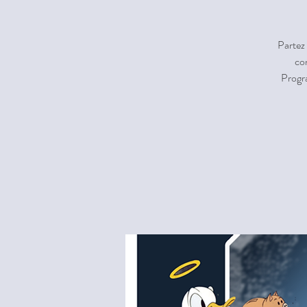
Partez 
co
Progr