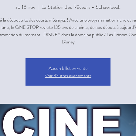
zo 16 nov
  |  
La Station des Rêveurs - Schaerbeek
à la découverte des courts métrages ! Avec une programmation riche et va
ntinu, le CiNE STOP revisite 135 ans de cinéma, de nos débuts à aujourd’h
ammation du moment : DISNEY dans le domaine public / Les Trésors Cac
Aucun billet en vente
Voir d'autres événements