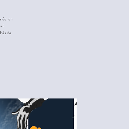
riée, en
ui.
hés de