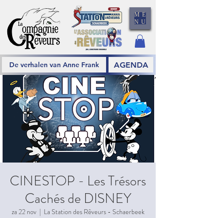
ME
NU
AGENDA
De verhalen van Anne Frank
CINESTOP - Les Trésors
Cachés de DISNEY
za 22 nov
  |  
La Station des Rêveurs - Schaerbeek