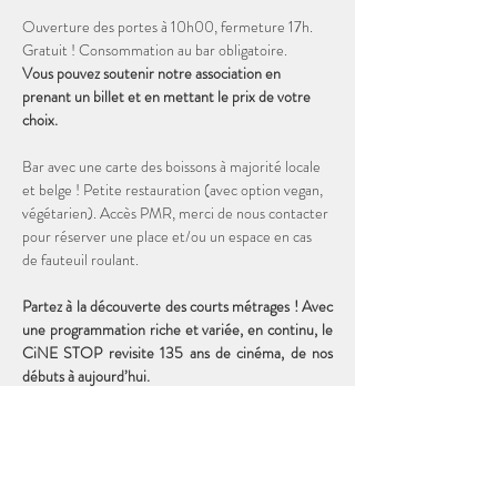
Ouverture des portes à 10h00, fermeture 17h. 
Gratuit ! Consommation au bar obligatoire. 
Vous pouvez soutenir notre association en 
prenant un billet et en mettant le prix de votre 
choix. 
Bar avec une carte des boissons à majorité locale 
et belge ! Petite restauration (avec option vegan, 
végétarien). Accès PMR, merci de nous contacter 
pour réserver une place et/ou un espace en cas 
de fauteuil roulant.
Partez à la découverte des courts métrages ! Avec 
une programmation riche et variée, en continu, le 
CiNE STOP revisite 135 ans de cinéma, de nos 
débuts à aujourd’hui. 
Durée totale de la programmation : 2h00
19 courts métrages DISNEY de 1927 à 1956