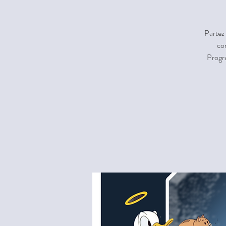
Partez 
co
Progr