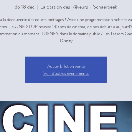
do 18 dec
  |  
La Station des Rêveurs - Schaerbeek
à la découverte des courts métrages ! Avec une programmation riche et va
ntinu, le CiNE STOP revisite 135 ans de cinéma, de nos débuts à aujourd’h
ammation du moment : DISNEY dans le domaine public / Les Trésors Cac
Aucun billet en vente
Voir d'autres événements