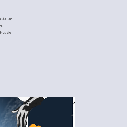
riée, en
ui.
hés de