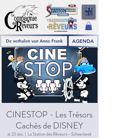
ME
NU
AGENDA
De verhalen van Anne Frank
CINESTOP - Les Trésors
Cachés de DISNEY
di 23 dec
  |  
La Station des Rêveurs - Schaerbeek