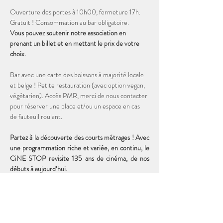
Ouverture des portes à 10h00, fermeture 17h. 
Gratuit ! Consommation au bar obligatoire. 
Vous pouvez soutenir notre association en 
prenant un billet et en mettant le prix de votre 
choix. 
Bar avec une carte des boissons à majorité locale 
et belge ! Petite restauration (avec option vegan, 
végétarien). Accès PMR, merci de nous contacter 
pour réserver une place et/ou un espace en cas 
de fauteuil roulant.
Partez à la découverte des courts métrages ! Avec 
une programmation riche et variée, en continu, le 
CiNE STOP revisite 135 ans de cinéma, de nos 
débuts à aujourd’hui. 
Durée totale de la programmation : 2h00
19 courts métrages DISNEY de 1927 à 1956