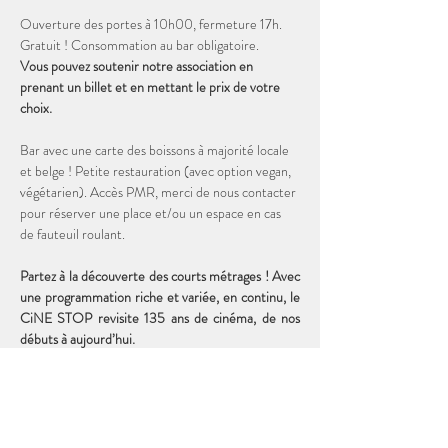
Ouverture des portes à 10h00, fermeture 17h. 
Gratuit ! Consommation au bar obligatoire. 
Vous pouvez soutenir notre association en 
prenant un billet et en mettant le prix de votre 
choix. 
Bar avec une carte des boissons à majorité locale 
et belge ! Petite restauration (avec option vegan, 
végétarien). Accès PMR, merci de nous contacter 
pour réserver une place et/ou un espace en cas 
de fauteuil roulant.
Partez à la découverte des courts métrages ! Avec 
une programmation riche et variée, en continu, le 
CiNE STOP revisite 135 ans de cinéma, de nos 
débuts à aujourd’hui. 
Durée totale de la programmation : 2h00
19 courts métrages DISNEY de 1927 à 1956