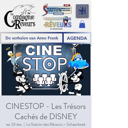
ME
NU
AGENDA
De verhalen van Anne Frank
CINESTOP - Les Trésors
Cachés de DISNEY
wo 24 dec
  |  
La Station des Rêveurs - Schaerbeek