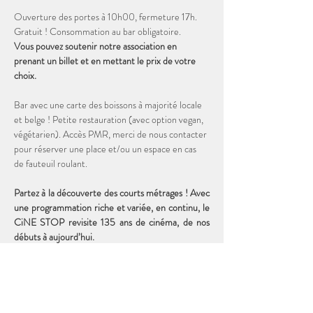
Ouverture des portes à 10h00, fermeture 17h. 
Gratuit ! Consommation au bar obligatoire. 
Vous pouvez soutenir notre association en 
prenant un billet et en mettant le prix de votre 
choix. 
Bar avec une carte des boissons à majorité locale 
et belge ! Petite restauration (avec option vegan, 
végétarien). Accès PMR, merci de nous contacter 
pour réserver une place et/ou un espace en cas 
de fauteuil roulant.
Partez à la découverte des courts métrages ! Avec 
une programmation riche et variée, en continu, le 
CiNE STOP revisite 135 ans de cinéma, de nos 
débuts à aujourd’hui. 
Durée totale de la programmation : 2h00
19 courts métrages DISNEY de 1927 à 1956