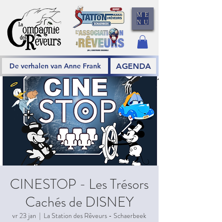
ME
NU
AGENDA
De verhalen van Anne Frank
CINESTOP - Les Trésors
Cachés de DISNEY
vr 23 jan
  |  
La Station des Rêveurs - Schaerbeek