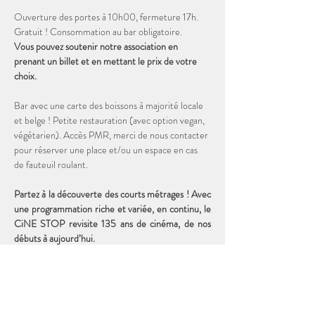
Ouverture des portes à 10h00, fermeture 17h. 
Gratuit ! Consommation au bar obligatoire. 
Vous pouvez soutenir notre association en 
prenant un billet et en mettant le prix de votre 
choix. 
Bar avec une carte des boissons à majorité locale 
et belge ! Petite restauration (avec option vegan, 
végétarien). Accès PMR, merci de nous contacter 
pour réserver une place et/ou un espace en cas 
de fauteuil roulant.
Partez à la découverte des courts métrages ! Avec 
une programmation riche et variée, en continu, le 
CiNE STOP revisite 135 ans de cinéma, de nos 
débuts à aujourd’hui. 
Durée totale de la programmation : 2h00
19 courts métrages DISNEY de 1927 à 1956