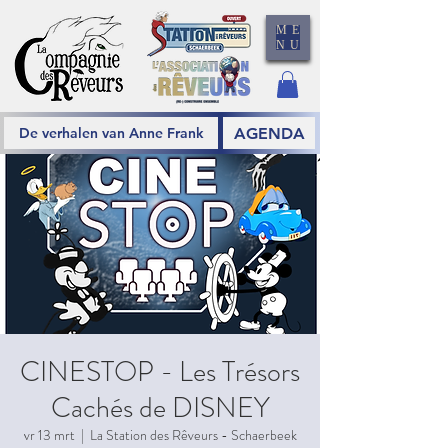
ME
NU
AGENDA
De verhalen van Anne Frank
CINESTOP - Les Trésors
Cachés de DISNEY
vr 13 mrt
  |  
La Station des Rêveurs - Schaerbeek