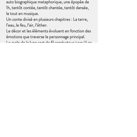
auto biographique metaphorique, une épopée de
1h, tantôt contée, tantôt chantée, tantôt dansée,
le tout en musique.
Un conte divisé en plusieurs chapitres : La terre,
l’eau, le feu, l’air, l’éther.
Le décor et les éléments évoluent en fonction des
émotions que traverse le personnage principal.
Le cycle de la lune sert de fil conducteur jusqu’à ce
que….
Tout public à partir de 10-12 ans car aborde des
sujets sombres.
Noms des intervenants et leurs instruments:
Partager cet événement
Bajla Goldberg : Chant, guitare, tambours
Maximilien Engels: guitare, chant
Les suivre :
Youtube :
https://www.youtube.com/channel/UCbUrH57cz
6i3ZjrBCEo3KAw
Tel:
+32 485 20 93 83
Bandcamp :
administration@lacompagniedesreveurs.com
https://bajluna.bandcamp.com/releases
La Compagnie des Rêveurs ASBL : BCE
0665