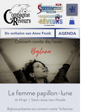
ME
NU
AGENDA
De verhalen van Anne Frank
La femme papillon-lune
do 14 apr
  |  
Saint-Josse-ten-Noode
Bajluna présente son concert-conte ‘’la femme