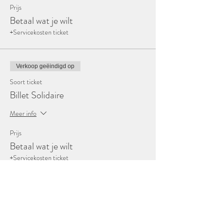
Fabien Franchitti
Prijs
Betaal wat je wilt
Une création produite par La Compagnie des
+Servicekosten ticket
Rêveurs asbl
Verkoop geëindigd op
Soort ticket
Billet Solidaire
Meer info
Prijs
Betaal wat je wilt
+Servicekosten ticket
Verkoop geëindigd op
Soort ticket