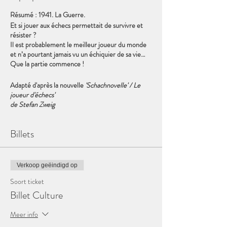
Résumé : 1941. La Guerre.
Et si jouer aux échecs permettait de survivre et
résister ?
Il est probablement le meilleur joueur du monde
et n’a pourtant jamais vu un échiquier de sa vie…
Que la partie commence !
Adapté d'après la nouvelle
'Schachnovelle' / Le
joueur d'échecs'
de Stefan Zweig
Avec une musique originale composée par André
Billets
Maryns et Fabien Franchitti.
Avec également des variations musicales
empruntées à George Gershwin, Harry Carroll,
Verkoop geëindigd op
Harold Atteridge.
Soort ticket
Billet Culture
Avec la participation musicale et vocale de Jérôme
Dubois, Cynthia Hagelstein et André
Maryns
Meer info
Adaptation, Mise en scène et Interprétation :