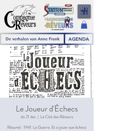
ME
NU
AGENDA
De verhalen van Anne Frank
Le Joueur d'Échecs
do 21 dec
  |  
La Cité des Rêveurs
Résumé : 1941. La Guerre. Et si jouer aux échecs