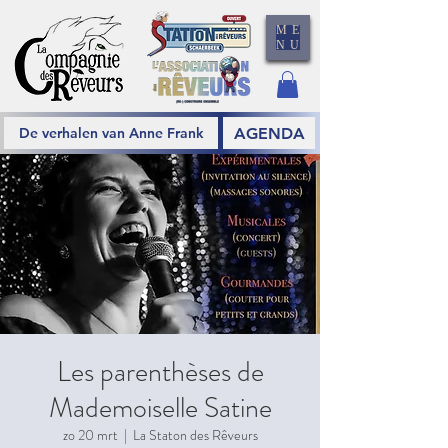
ME
NU
AGENDA
De verhalen van Anne Frank
Les parenthèses de
Mademoiselle Satine
zo 20 mrt
  |  
La Staton des Rêveurs