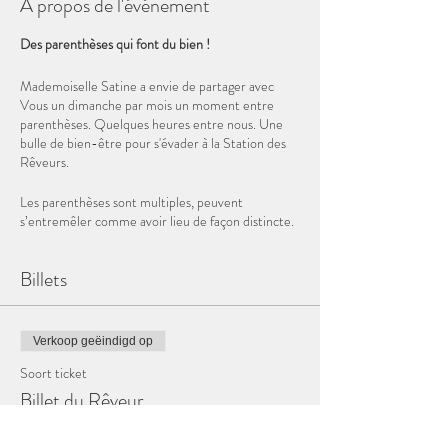
À propos de l'événement
Des parenthèses qui font du bien !
Mademoiselle Satine a envie de partager avec
Vous un dimanche par mois un moment entre
parenthèses. Quelques heures entre nous. Une
bulle de bien-être pour s'évader à la Station des
Rêveurs.
Les parenthèses sont multiples, peuvent
s’entremêler comme avoir lieu de façon distincte.
Expérimentales :
Billets
Mademoiselle Satine se donne ce moment pour
expérimenter avec Vous des voyages qui font
appel aux silences (des yeux, des oreilles, ...). Dans
ces parenthèses, on retrouve également les
Verkoop geëindigd op
massages sonores proposés dans la Salle sur
Soort ticket
Demande et la Salle des Imaginaires.
Billet du Rêveur
Musicales :
Meer info
Mademoiselle Satine chantera tantôt