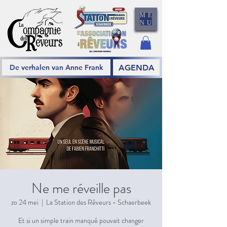
ME
NU
AGENDA
De verhalen van Anne Frank
Ne me réveille pas
zo 24 mei
  |  
La Station des Rêveurs - Schaerbeek
Et si un simple train manqué pouvait changer