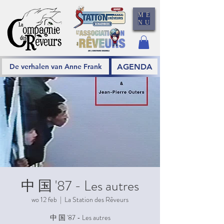
ME
NU
AGENDA
De verhalen van Anne Frank
中 国 '87 - Les autres
wo 12 feb
  |  
La Station des Rêveurs
中 国 '87 - Les autres