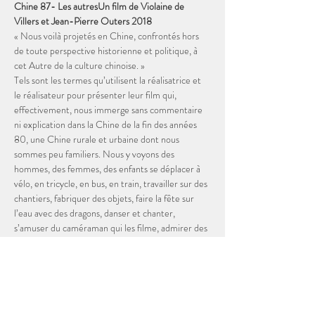
Chine 87- Les autres
Un film de Violaine de 
Villers et Jean-Pierre Outers 2018
« Nous voilà projetés en Chine, confrontés hors 
de toute perspective historienne et politique, à 
cet Autre de la culture chinoise. » 
Tels sont les termes qu’utilisent la réalisatrice et 
le réalisateur pour présenter leur film qui, 
effectivement, nous immerge sans commentaire 
ni explication dans la Chine de la fin des années 
80, une Chine rurale et urbaine dont nous 
sommes peu familiers. Nous y voyons des 
hommes, des femmes, des enfants se déplacer à 
vélo, en tricycle, en bus, en train, travailler sur des 
chantiers, fabriquer des objets, faire la fête sur 
l’eau avec des dragons, danser et chanter, 
s’amuser du caméraman qui les filme, admirer des 
paysages sublimes au coucher du soleil ... Nous 
sommes embarqués dans une aventure dont nous 
ne saisissons pas tout de suite le fil rouge ; mais 
quand nous nous…
En lire plus >